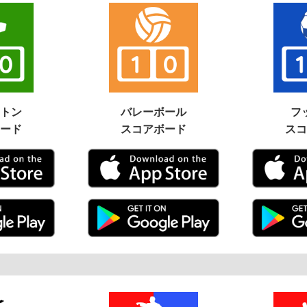
トン
バレーボール
フ
ード
スコアボード
スコ